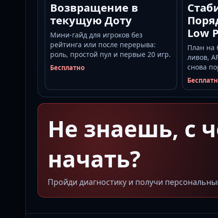
Возвращение в
Стаб
текущую Доту
Поря
Low P
Мини-гайд для игроков без
рейтинга или после перерыва:
План на
роль, простой пул и первые 20 игр.
ливов, A
снова по
Бесплатно
Бесплат
Не знаешь, с ч
начать?
Пройди диагностику и получи персональны