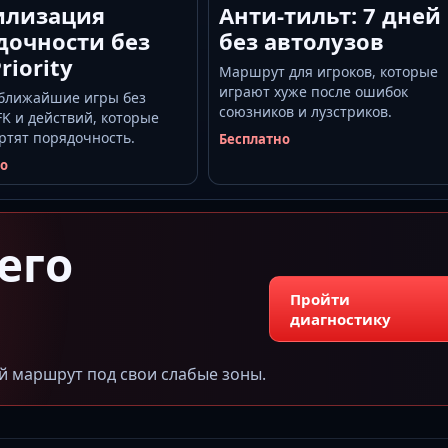
илизация
Анти-тильт: 7 дней
дочности без
без автолузов
riority
Маршрут для игроков, которые
играют хуже после ошибок
 ближайшие игры без
союзников и лузстриков.
FK и действий, которые
ртят порядочность.
Бесплатно
но
его
Пройти
диагностику
й маршрут под свои слабые зоны.