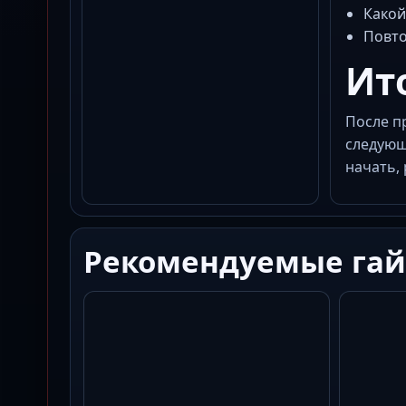
Какой
Повто
Ит
После п
следующ
начать,
Рекомендуемые га