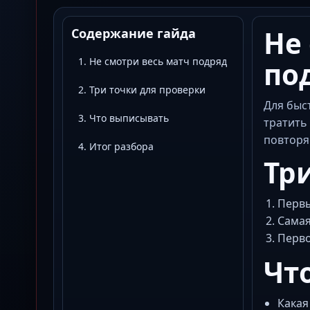
Не
Содержание гайда
1. Не смотри весь матч подряд
по
2. Три точки для проверки
Для быс
3. Что выписывать
тратить
повторя
4. Итог разбора
Тр
Первы
Самая
Перво
Чт
Какая