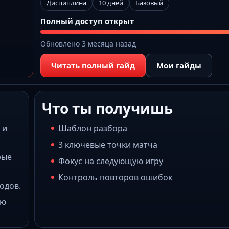
Дисциплина
10 дней
Базовый
Полный доступ открыт
Обновлено 3 месяца назад
Читать полный гайд
Мои гайды
Что ты получишь
 и
Шаблон разбора
3 ключевые точки матча
рые
Фокус на следующую игру
Контроль повторов ошибок
одов.
ую