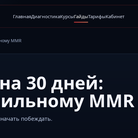
Главная
Диагностика
Курсы
Гайды
Тарифы
Кабинет
льному MMR
на 30 дней:
абильному MMR
 начать побеждать.