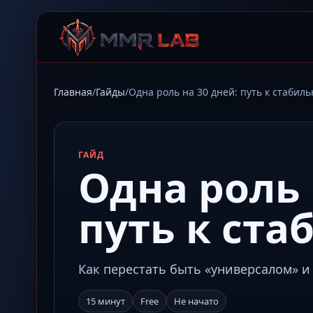
Главная
/
Гайды
/
Одна роль на 30 дней: путь к стаби
ГАЙД
Одна роль 
путь к ст
Как перестать быть «универсалом» и
15 минут
Free
Не начато